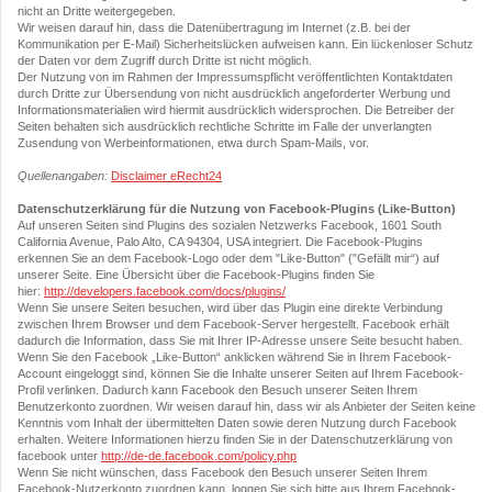
nicht an Dritte weitergegeben.
Wir weisen darauf hin, dass die Datenübertragung im Internet (z.B. bei der
Kommunikation per E-Mail) Sicherheitslücken aufweisen kann. Ein lückenloser Schutz
der Daten vor dem Zugriff durch Dritte ist nicht möglich.
Der Nutzung von im Rahmen der Impressumspflicht veröffentlichten Kontaktdaten
durch Dritte zur Übersendung von nicht ausdrücklich angeforderter Werbung und
Informationsmaterialien wird hiermit ausdrücklich widersprochen. Die Betreiber der
Seiten behalten sich ausdrücklich rechtliche Schritte im Falle der unverlangten
Zusendung von Werbeinformationen, etwa durch Spam-Mails, vor.
Quellenangaben:
Disclaimer eRecht24
Datenschutzerklärung für die Nutzung von Facebook-Plugins (Like-Button)
Auf unseren Seiten sind Plugins des sozialen Netzwerks Facebook, 1601 South
California Avenue, Palo Alto, CA 94304, USA integriert. Die Facebook-Plugins
erkennen Sie an dem Facebook-Logo oder dem "Like-Button" ("Gefällt mir“) auf
unserer Seite. Eine Übersicht über die Facebook-Plugins finden Sie
hier:
http://developers.facebook.com/docs/plugins/
Wenn Sie unsere Seiten besuchen, wird über das Plugin eine direkte Verbindung
zwischen Ihrem Browser und dem Facebook-Server hergestellt. Facebook erhält
dadurch die Information, dass Sie mit Ihrer IP-Adresse unsere Seite besucht haben.
Wenn Sie den Facebook „Like-Button“ anklicken während Sie in Ihrem Facebook-
Account eingeloggt sind, können Sie die Inhalte unserer Seiten auf Ihrem Facebook-
Profil verlinken. Dadurch kann Facebook den Besuch unserer Seiten Ihrem
Benutzerkonto zuordnen. Wir weisen darauf hin, dass wir als Anbieter der Seiten keine
Kenntnis vom Inhalt der übermittelten Daten sowie deren Nutzung durch Facebook
erhalten. Weitere Informationen hierzu finden Sie in der Datenschutzerklärung von
facebook unter
http://de-de.facebook.com/policy.php
Wenn Sie nicht wünschen, dass Facebook den Besuch unserer Seiten Ihrem
Facebook-Nutzerkonto zuordnen kann, loggen Sie sich bitte aus Ihrem Facebook-