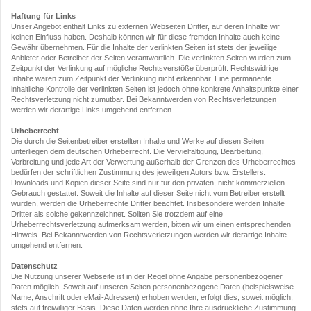
Haftung für Links
Unser Angebot enthält Links zu externen Webseiten Dritter, auf deren Inhalte wir
keinen Einfluss haben. Deshalb können wir für diese fremden Inhalte auch keine
Gewähr übernehmen. Für die Inhalte der verlinkten Seiten ist stets der jeweilige
Anbieter oder Betreiber der Seiten verantwortlich. Die verlinkten Seiten wurden zum
Zeitpunkt der Verlinkung auf mögliche Rechtsverstöße überprüft. Rechtswidrige
Inhalte waren zum Zeitpunkt der Verlinkung nicht erkennbar. Eine permanente
inhaltliche Kontrolle der verlinkten Seiten ist jedoch ohne konkrete Anhaltspunkte einer
Rechtsverletzung nicht zumutbar. Bei Bekanntwerden von Rechtsverletzungen
werden wir derartige Links umgehend entfernen.
Urheberrecht
Die durch die Seitenbetreiber erstellten Inhalte und Werke auf diesen Seiten
unterliegen dem deutschen Urheberrecht. Die Vervielfältigung, Bearbeitung,
Verbreitung und jede Art der Verwertung außerhalb der Grenzen des Urheberrechtes
bedürfen der schriftlichen Zustimmung des jeweiligen Autors bzw. Erstellers.
Downloads und Kopien dieser Seite sind nur für den privaten, nicht kommerziellen
Gebrauch gestattet. Soweit die Inhalte auf dieser Seite nicht vom Betreiber erstellt
wurden, werden die Urheberrechte Dritter beachtet. Insbesondere werden Inhalte
Dritter als solche gekennzeichnet. Sollten Sie trotzdem auf eine
Urheberrechtsverletzung aufmerksam werden, bitten wir um einen entsprechenden
Hinweis. Bei Bekanntwerden von Rechtsverletzungen werden wir derartige Inhalte
umgehend entfernen.
Datenschutz
Die Nutzung unserer Webseite ist in der Regel ohne Angabe personenbezogener
Daten möglich. Soweit auf unseren Seiten personenbezogene Daten (beispielsweise
Name, Anschrift oder eMail-Adressen) erhoben werden, erfolgt dies, soweit möglich,
stets auf freiwilliger Basis. Diese Daten werden ohne Ihre ausdrückliche Zustimmung